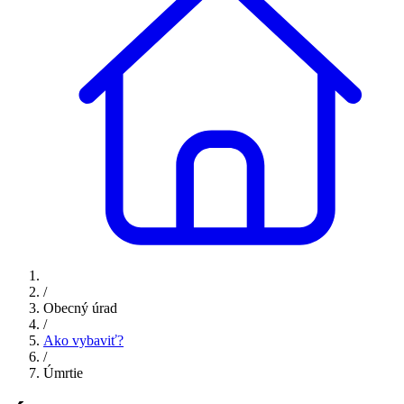
/
Obecný úrad
/
Ako vybaviť?
/
Úmrtie