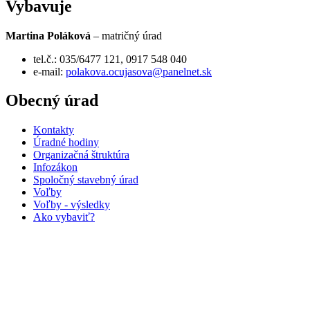
Vybavuje
Martina Poláková
– matričný úrad
tel.č.: 035/6477 121, 0917 548 040
e-mail:
polakova.ocujasova@panelnet.sk
Obecný úrad
Kontakty
Úradné hodiny
Organizačná štruktúra
Infozákon
Spoločný stavebný úrad
Voľby
Voľby - výsledky
Ako vybaviť?