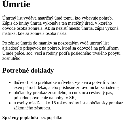
Úmrtie
Úmrtný list vydáva matričný úrad tomu, kto vybavuje pohreb.
Zápis do knihy úmrtia vykonáva ten matričný úrad, v ktorého
obvode osoba zomrela. Ak sa nezistí miesto úmrtia, zápis vykoná
matrika, kde sa zomrelá osoba našla.
Po zápise úmrtia do matriky sa pozostalým vydá úmrtný list
a žiadosť o príspevok na pohreb, ktorá sa odovzdá na príslušnom
Úrade práce, soc. vecí a rodiny podľa posledného trvalého pobytu
zosnulého.
Potrebné doklady
tlačivo List o prehliadke mŕtveho, vydáva a potvrdí v troch
exemplároch lekár, alebo príslušné zdravotnícke zariadenie,
občiansky preukaz zosnulého, u cudzinca cestovný pas,
prípadne povolenie na pobyt v SR,
u osoby mladšej ako 15 rokov rodný list a občiansky preukaz
zákonného zástupcu.
Správny poplatok:
bez poplatku