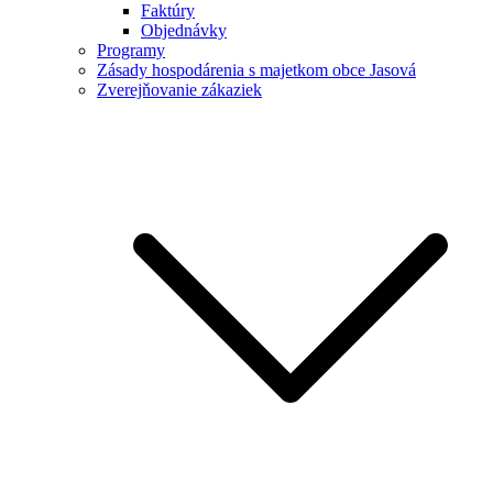
Faktúry
Objednávky
Programy
Zásady hospodárenia s majetkom obce Jasová
Zverejňovanie zákaziek