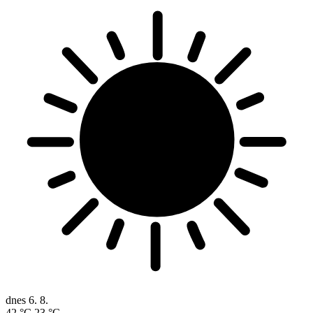
dnes
6. 8.
42 °C
23 °C