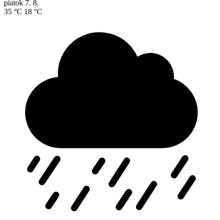
piatok
7. 8.
35 °C
18 °C