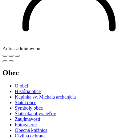
Autor:
admin webu
Obec
O obci
História obce
Kaplnka sv. Michala archanjela
Štatút obce
Symboly obce
Štatistika obyvateľov
Zaujímavosti
Fotogalerie
Obecná knižnica
Civilná ochrana