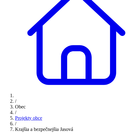
/
Obec
/
Projekty obce
/
Krajšia a bezpečnejšia Jasová