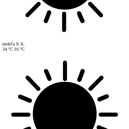
nedeľa
9. 8.
34 °C
16 °C