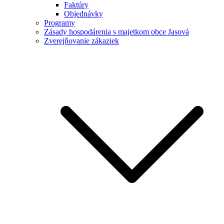
Faktúry
Objednávky
Programy
Zásady hospodárenia s majetkom obce Jasová
Zverejňovanie zákaziek