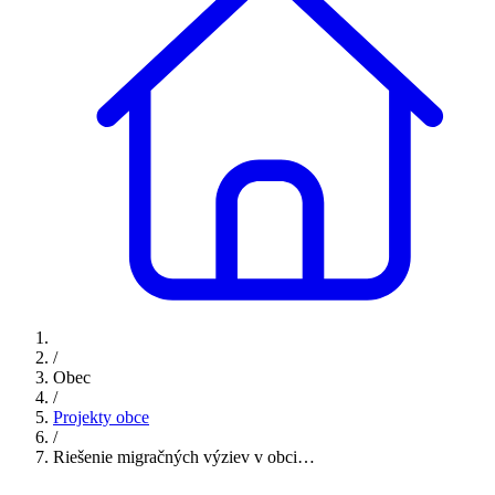
/
Obec
/
Projekty obce
/
Riešenie migračných výziev v obci…