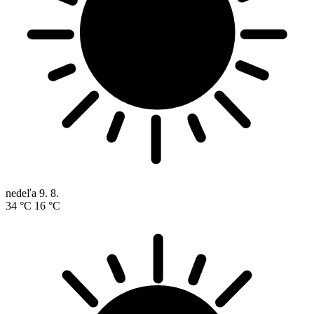
nedeľa
9. 8.
34 °C
16 °C