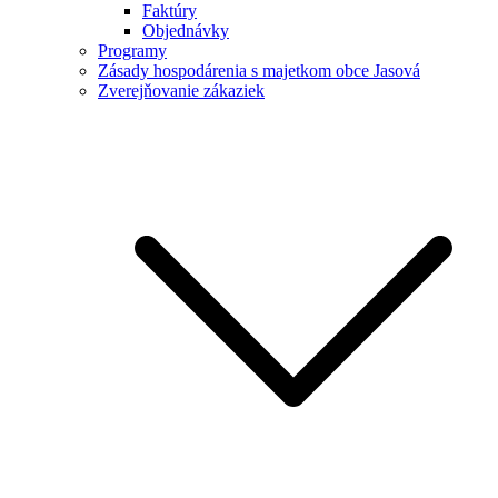
Faktúry
Objednávky
Programy
Zásady hospodárenia s majetkom obce Jasová
Zverejňovanie zákaziek