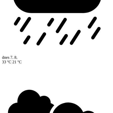
dnes
7. 8.
33 °C
21 °C