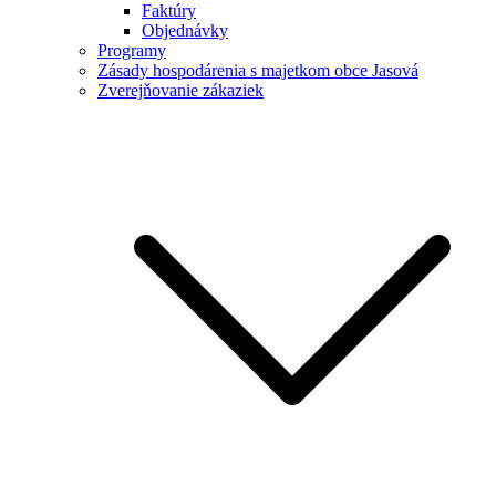
Faktúry
Objednávky
Programy
Zásady hospodárenia s majetkom obce Jasová
Zverejňovanie zákaziek