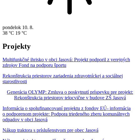
pondelok
10. 8.
38 °C
19 °C
Projekty
Multifunkčné ihrisko v obci Jasová: Projekt podporil z verejných
zdrojov Fond na podporu športu
Rekonštrukcia priestorov zariadenia zdravotníckej a sociálnej
starostlivosti
Generácia OLYMP: Zmluva o poskytnutí príspevku pre projekt:
Rekonštrukcia priestorov telocvične v budove ZŠ Jasová
Informácia o spolufinancovaní projektu z fondov EÚ- informácia
o podporenom projekte: Podpora triedeného zberu komunálnych
odpadov v obci Jasová
Nákup traktora s príslušenstvom pre obec Jasová