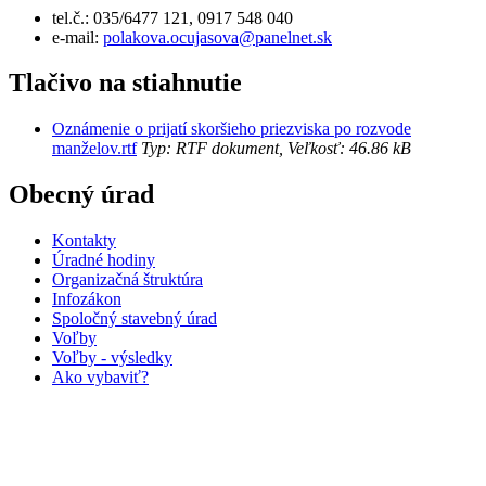
tel.č.: 035/6477 121, 0917 548 040
e-mail:
polakova.ocujasova@panelnet.sk
Tlačivo na stiahnutie
Oznámenie o prijatí skoršieho priezviska po rozvode
manželov.rtf
Typ: RTF dokument, Veľkosť: 46.86 kB
Obecný úrad
Kontakty
Úradné hodiny
Organizačná štruktúra
Infozákon
Spoločný stavebný úrad
Voľby
Voľby - výsledky
Ako vybaviť?