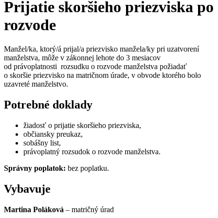
Prijatie skoršieho priezviska po
rozvode
Manžel/ka, ktorý/á prijal/a priezvisko manžela/ky pri uzatvorení
manželstva, môže v zákonnej lehote do 3 mesiacov
od právoplatnosti rozsudku o rozvode manželstva požiadať
o skoršie priezvisko na matričnom úrade, v obvode ktorého bolo
uzavreté manželstvo.
Potrebné doklady
žiadosť o prijatie skoršieho priezviska,
občiansky preukaz,
sobášny list,
právoplatný rozsudok o rozvode manželstva.
Správny poplatok:
bez poplatku.
Vybavuje
Martina Poláková
– matričný úrad